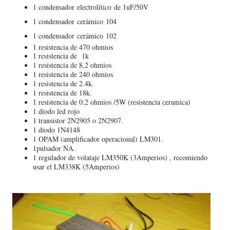
1 condensador
electrolítico
de 1uF/50V
1 condensador
cerámico
104
1 condensador
cerámico
102
1 resistencia de 470 ohmios
1 resistencia de 1k
1 resistencia de 8,2 ohmios
1 resistencia de 240 ohmios
1 resistencia de 2.4k.
1 resistencia de 18k.
1 resistencia de 0.2 ohmios /5W (resistencia ceramica)
1 diodo led rojo
1 transistor 2N2905 o 2N2907.
1 diodo 1N4148
1 OPAM (amplificador operacional) LM301.
1pulsador NA.
1 regulador de volataje LM350K (3Amperios) , recomiendo
usar el LM338K (5Amperios)