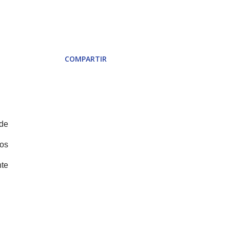
COMPARTIR
de
cos
nte