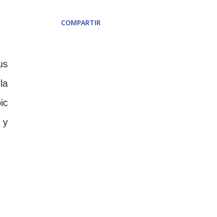
COMPARTIR
us
la
ic
 y