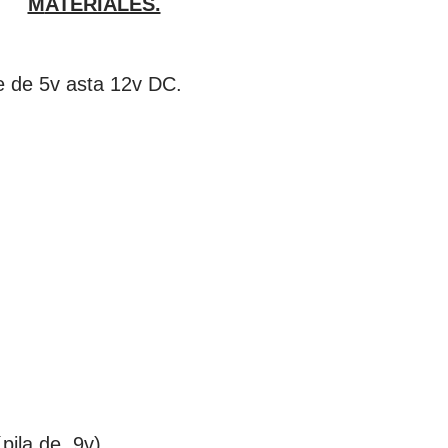
MATERIALES.
de de 5v asta 12v DC.
´pila de 9v)